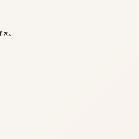
。
统的朋友。
。