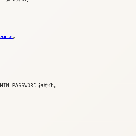
ource
。
MIN_PASSWORD
初始化。